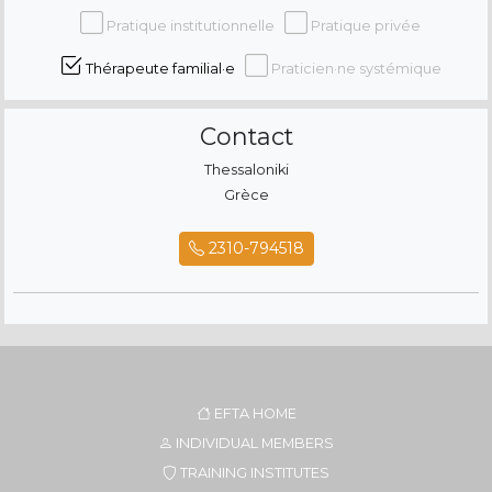
Pratique institutionnelle
Pratique privée
Thérapeute familial·e
Praticien·ne systémique
Contact
Thessaloniki
Grèce
2310-794518
EFTA HOME
INDIVIDUAL MEMBERS
TRAINING INSTITUTES