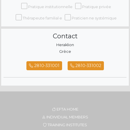
Pratique institutionnelle
Pratique privée
Thérapeute familial·e
Praticien·ne systémique
Contact
Heraklion
Grèce
2810-331001
2810-331002
EFTA HOME
INDIVIDUAL MEMBERS
TRAINING INSTITUTES